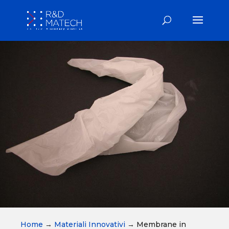
Home
→
Materiali Innovativi
→
Membrane in