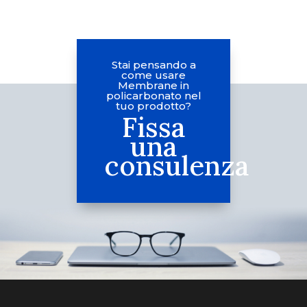
Stai pensando a
come usare
Membrane in
policarbonato nel
tuo prodotto?
Fissa
una
consulenza