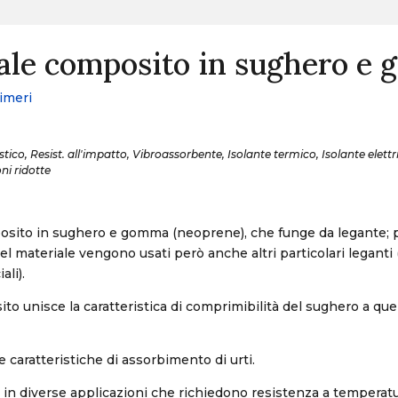
ale composito in sughero e
imeri
ico, Resist. all'impatto, Vibroassorbente, Isolante termico, Isolante elettr
oni ridotte
osito in sughero e gomma (neoprene), che funge da legante;
del materiale vengono usati però anche altri particolari legan
ali).
 unisce la caratteristica di comprimibilità del sughero a quella
 caratteristiche di assorbimento di urti.
o in diverse applicazioni che richiedono resistenza a temperatu