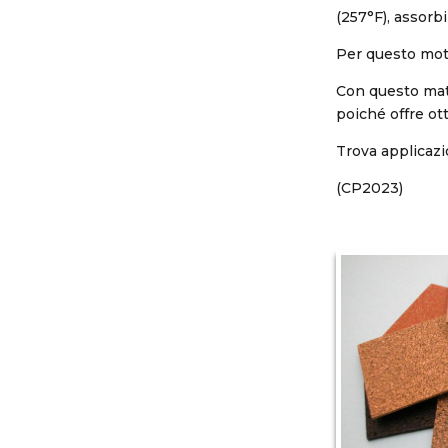
(257°F), assorb
Per questo motiv
Con questo mate
poiché offre ot
Trova applicazi
(CP2023)