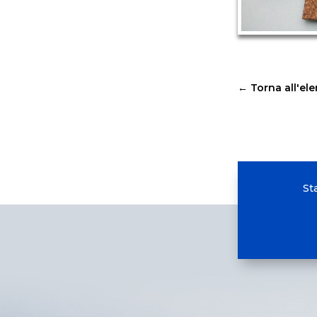
←
Torna all'el
St