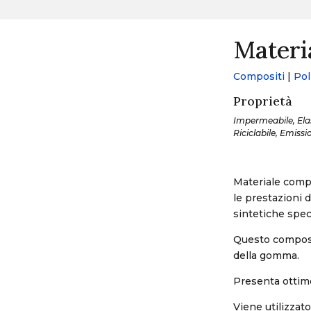
Materi
Compositi
|
Pol
Proprietà
Impermeabile, Elast
Riciclabile, Emissi
Materiale comp
le prestazioni 
sintetiche speci
Questo composito
della gomma.
Presenta ottime
Viene utilizzat