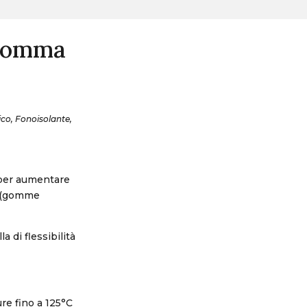
 gomma
ico, Fonoisolante,
 per aumentare
ti (gomme
 di flessibilità
re fino a 125°C