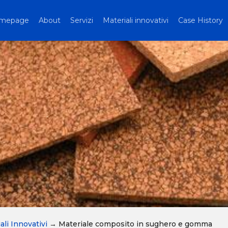
mepage
About
Servizi
Materiali innovativi
Case History
ali Innovativi
→
Materiale composito in sughero e gomma