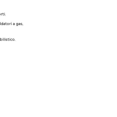
rti.
datori a gas,
ilistico.