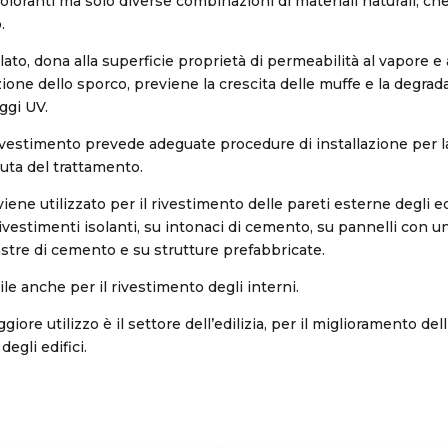
loranti ma solo diverse combinazioni di materiali naturali, ch
.
lato, dona alla superficie proprietà di permeabilità al vapore e a
azione dello sporco, previene la crescita delle muffe e la degra
aggi UV.
ivestimento prevede adeguate procedure di installazione per l
nuta del trattamento.
ne utilizzato per il rivestimento delle pareti esterne degli edi
rivestimenti isolanti, su intonaci di cemento, su pannelli con u
stre di cemento e su strutture prefabbricate.
ile anche per il rivestimento degli interni.
ggiore utilizzo è il settore dell’edilizia, per il miglioramento del
degli edifici.