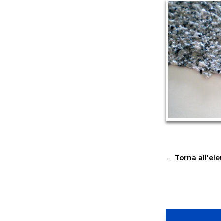
←
Torna all'el