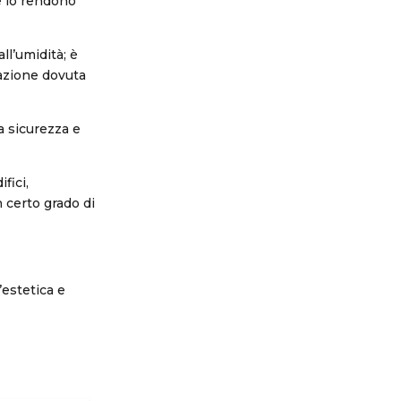
e lo rendono
ll’umidità; è
dazione dovuta
a sicurezza e
fici,
n certo grado di
l’estetica e