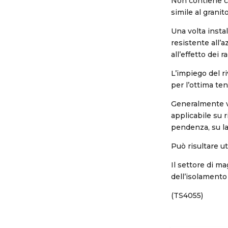
Non contiene co
simile al granito
Una volta instal
resistente all’
all’effetto dei r
L’impiego del r
per l’ottima te
Generalmente vie
applicabile su 
pendenza, su la
Può risultare ut
Il settore di ma
dell’isolamento 
(TS4055)