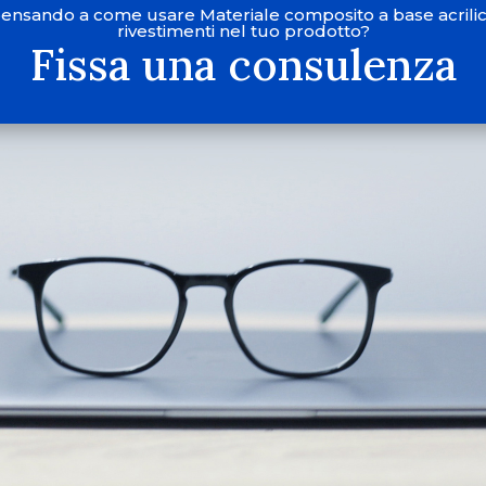
pensando a come usare Materiale composito a base acrili
rivestimenti nel tuo prodotto?
Fissa una consulenza