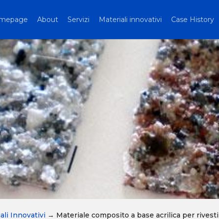
mepage
About
Servizi
Materiali innovativi
Case History
ali Innovativi
→
Materiale composito a base acrilica per rivest