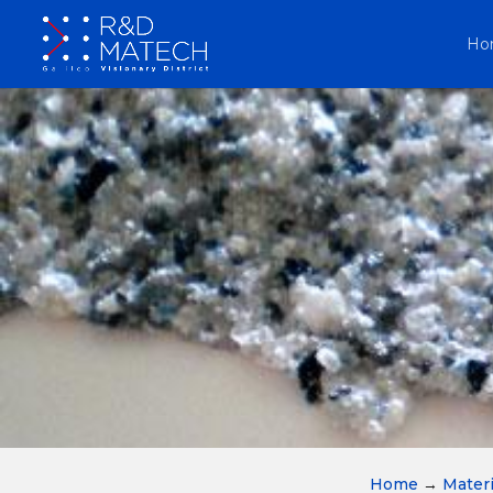
Ho
Home
→
Materi