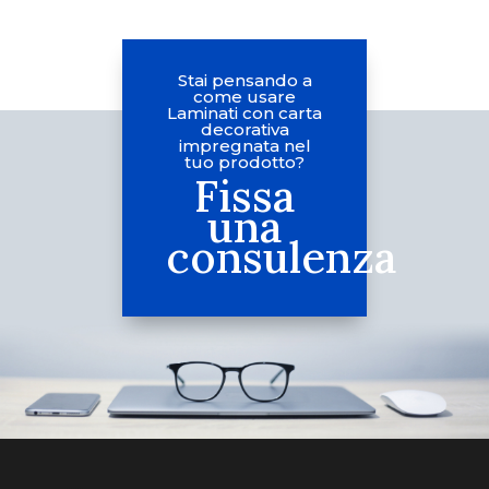
Stai pensando a
come usare
Laminati con carta
decorativa
impregnata nel
tuo prodotto?
Fissa
una
consulenza