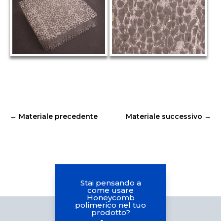
←
Materiale precedente
Materiale successivo
→
Stai pensando a
come usare
Honeycomb
polimerico nel tuo
prodotto?