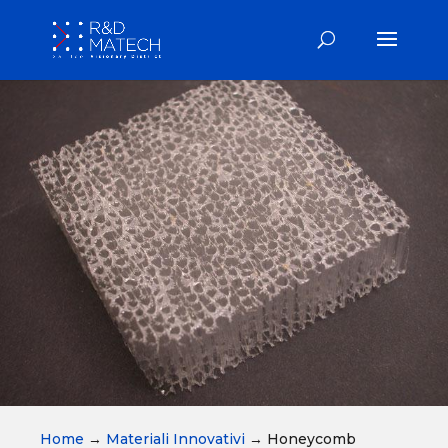
Home
→
Materiali Innovativi
→
Honeycomb