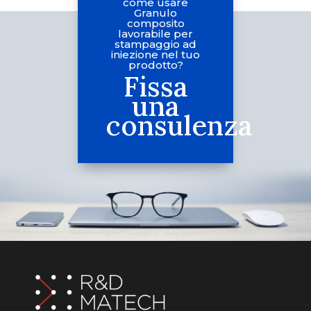
come usare
Granulo
composito
lavorabile per
stampaggio ad
iniezione nel tuo
prodotto?
Fissa
una
consulenza