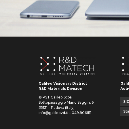
Galileo Visionary District
Gali
R&D Materials Division
Acti
© PST Galileo Scpa
SID
Sottopassaggio Mario Saggin, 6
35131 – Padova (Italy)
St
info@galileovd.it – 049.8061111