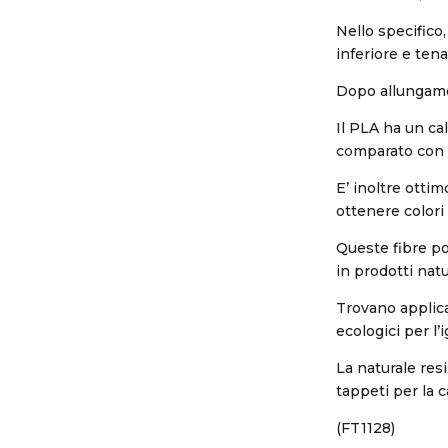
Nello specifico,
inferiore e tena
Dopo allungament
Il PLA ha un ca
comparato con i
E’ inoltre ottim
ottenere colori 
Queste fibre po
in prodotti natu
Trovano applica
ecologici per l’
La naturale resi
tappeti per la cas
(FT1128)