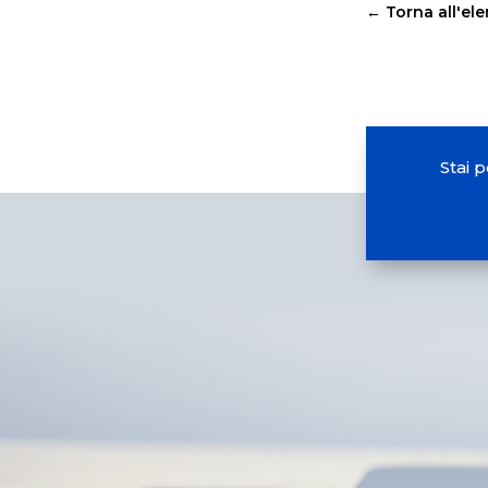
←
Torna all'el
Stai 