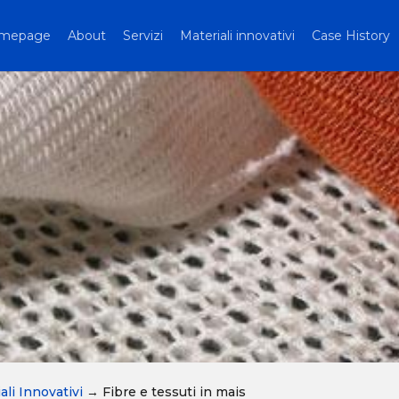
mepage
About
Servizi
Materiali innovativi
Case History
ali Innovativi
→
Fibre e tessuti in mais