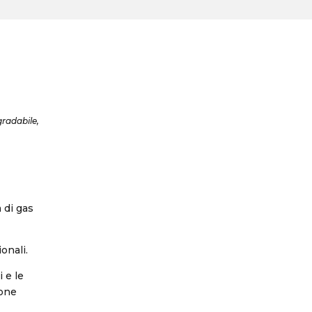
gradabile,
 di gas
onali.
 e le
ione