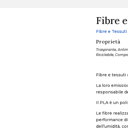
Fibre e
Fibre e Tessuti
Proprietà
Traspirante, Antima
Riciclabile, Compo
Fibre e tessuti 
La loro emissio
responsabile del
Il PLA è un pol
Le fibre realizz
performance di 
dell’umidità, c