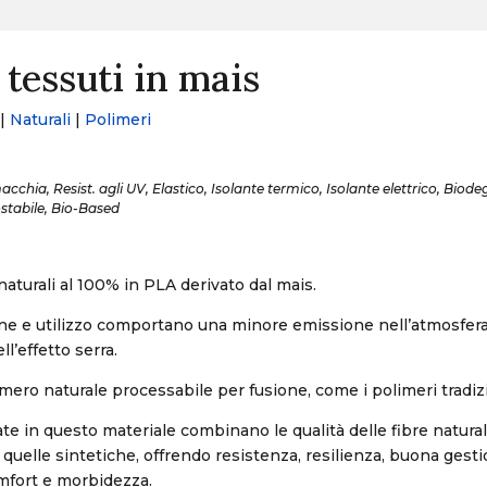
 tessuti in mais
|
Naturali
|
Polimeri
cchia, Resist. agli UV, Elastico, Isolante termico, Isolante elettrico, Biode
stabile, Bio-Based
naturali al 100% in PLA derivato dal mais.
ne e utilizzo comportano una minore emissione nell’atmosfera
l’effetto serra.
imero naturale processabile per fusione, come i polimeri tradizi
ate in questo materiale combinano le qualità delle fibre naturali
quelle sintetiche, offrendo resistenza, resilienza, buona gest
omfort e morbidezza.