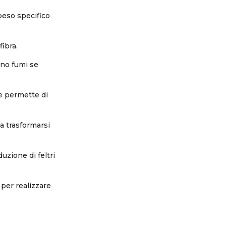
 peso specifico
fibra.
eno fumi se
he permette di
a trasformarsi
zione di feltri
 per realizzare