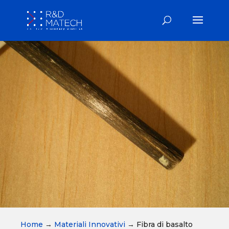
Home
→
Materiali Innovativi
→
Fibra di basalto