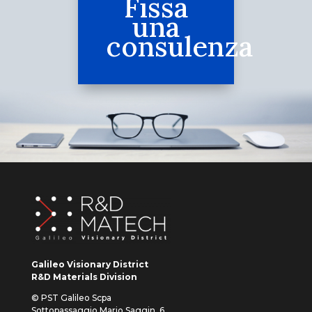
Fissa
una
consulenza
Galileo Visionary District
R&D Materials Division
© PST Galileo Scpa
Sottopassaggio Mario Saggin, 6