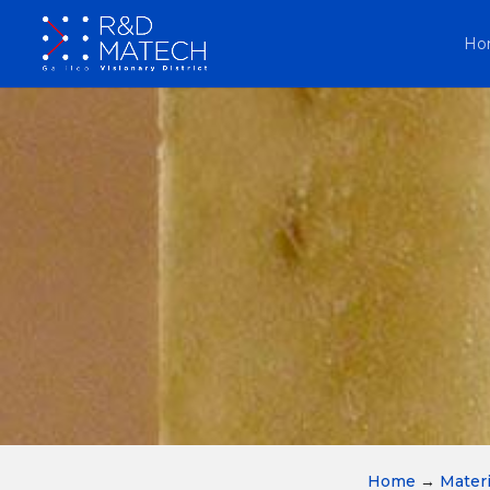
Ho
Home
→
Materi