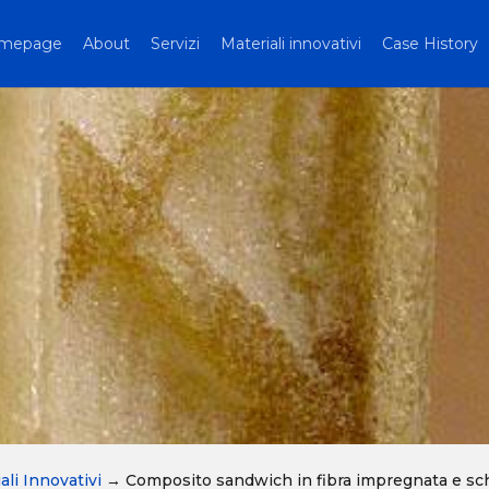
mepage
About
Servizi
Materiali innovativi
Case History
ali Innovativi
→
Composito sandwich in fibra impregnata e s