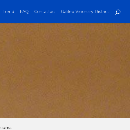
Trend
FAQ
Contattaci
Galileo Visionary District
chiuma