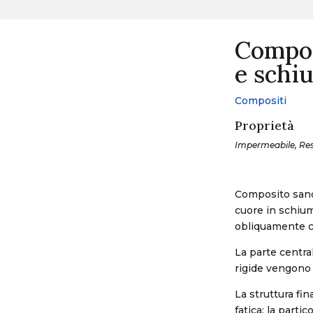
Compos
e schi
Compositi
Proprietà
Impermeabile, Resis
Composito sandw
cuore in schiuma
obliquamente ch
La parte centra
rigide vengono 
La struttura fin
fatica; la parti