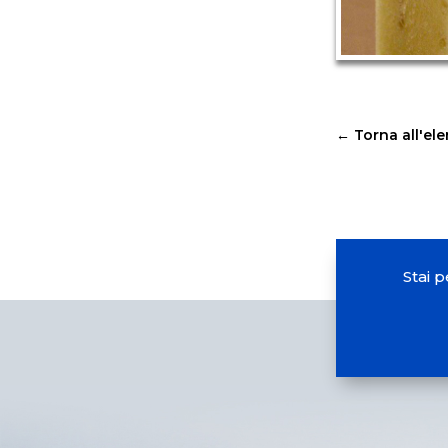
←
Torna all'el
Stai 