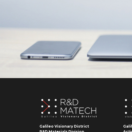
Galileo Visionary District
Gali
R&D Materials Division
Acti