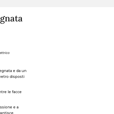
egnata
ettrico
regnata e da un
 vetro disposti
tre le facce
essione e a
rantisce