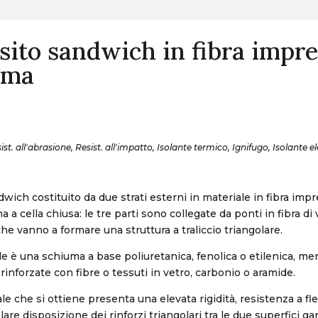
ito sandwich in fibra impr
uma
t. all'abrasione, Resist. all'impatto, Isolante termico, Ignifugo, Isolante el
ich costituito da due strati esterni in materiale in fibra imp
 a cella chiusa: le tre parti sono collegate da ponti in fibra di
e vanno a formare una struttura a traliccio triangolare.
le è una schiuma a base poliuretanica, fenolica o etilenica, men
rinforzate con fibre o tessuti in vetro, carbonio o aramide.
ale che si ottiene presenta una elevata rigidità, resistenza a fl
colare disposizione dei rinforzi triangolari tra le due superfici ga