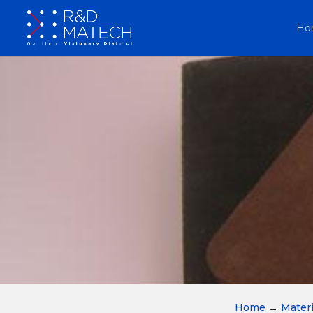
Ho
Home
→
Materi