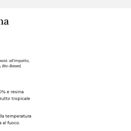
na
sist. all'impatto,
le, Bio-Based,
00% e resina
frutto tropicale
lla temperatura
a al fuoco.