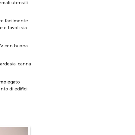
mali utensili
re facilmente
 e tavoli sia
 UV con buona
, ardesia, canna
 impiegato
to di edifici