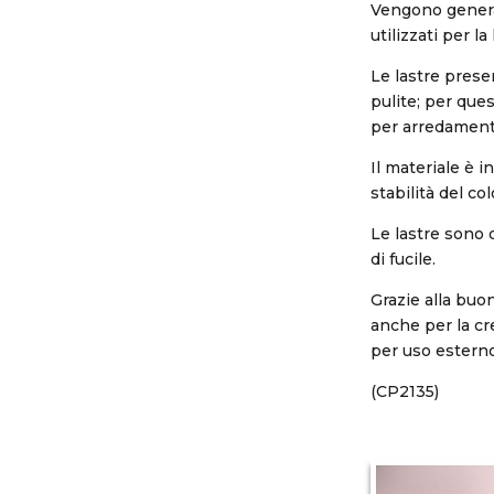
Vengono genera
utilizzati per l
Le lastre prese
pulite; per ques
per arredamento
Il materiale è 
stabilità del col
Le lastre sono o
di fucile.
Grazie alla buon
anche per la cr
per uso esterno
(CP2135)