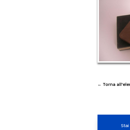
←
Torna all'el
Stai