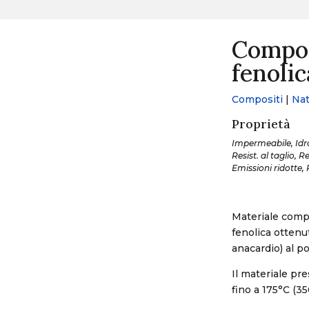
Composi
fenolic
Compositi
|
Nat
Proprietà
Impermeabile, Idrof
Resist. al taglio, R
Emissioni ridotte, 
Materiale compo
fenolica ottenut
anacardio) al po
Il materiale pr
fino a 175°C (35