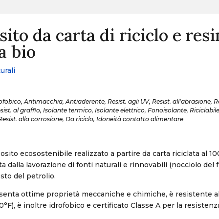
to da carta di riciclo e resi
a bio
urali
obico, Antimacchia, Antiaderente, Resist. agli UV, Resist. all'abrasione, Re
esist. al graffio, Isolante termico, Isolante elettrico, Fonoisolante, Riciclabi
Resist. alla corrosione, Da riciclo, Idoneità contatto alimentare
sito ecosostenibile realizzato a partire da carta riciclata al 1
a dalla lavorazione di fonti naturali e rinnovabili (nocciolo del 
sto del petrolio.
esenta ottime proprietà meccaniche e chimiche, è resistente a
0°F), è inoltre idrofobico e certificato Classe A per la resistenz