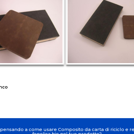
enco
 pensando a come usare Composito da carta di riciclo e r
fenolica bio nel tuo prodotto?