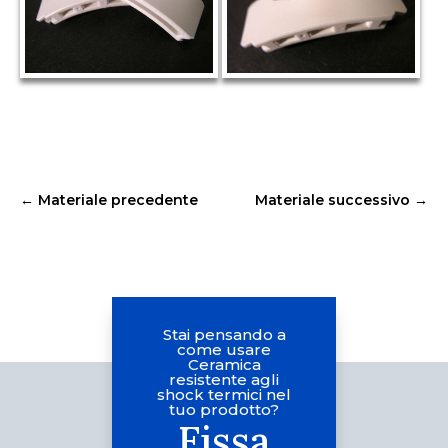
←
Materiale precedente
Materiale successivo
→
Stai pensando a
come usare
Ceramica
resistente agli
shock termici nel
tuo prodotto?
Fissa