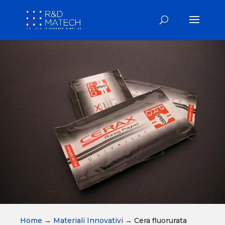
Home
→
Materiali Innovativi
→
Cera fluorurata