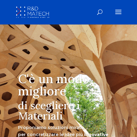
C'è un modo
migliore
di scegliere i
Materiali
Proponiamo soluzioni mirate
per concretizzare le idee più
innovative